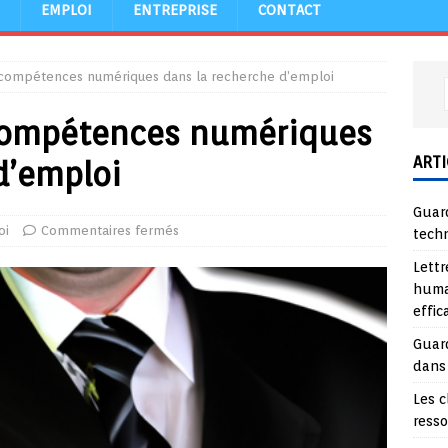
EMPLOI
ENTREPRISE
CONTACT
 compétences numériques dans la recherche d’emploi
compétences numériques
ARTI
d’emploi
Guard
oi
Commentaires fermés
tech
Lettr
huma
effi
Guard
dans
Les c
ress