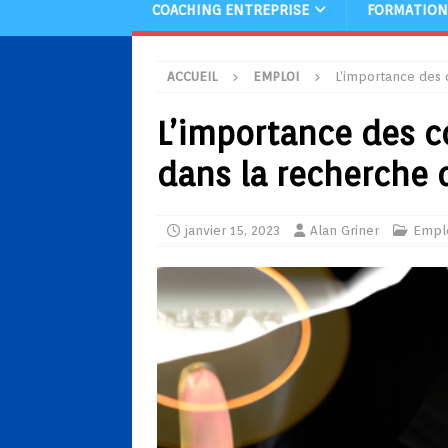
COACHING ENTREPRISE
FORMATION
ACCUEIL
EMPLOI
L’importance des
L’importance des 
dans la recherche 
janvier 15, 2023
Alan Griner
Empl