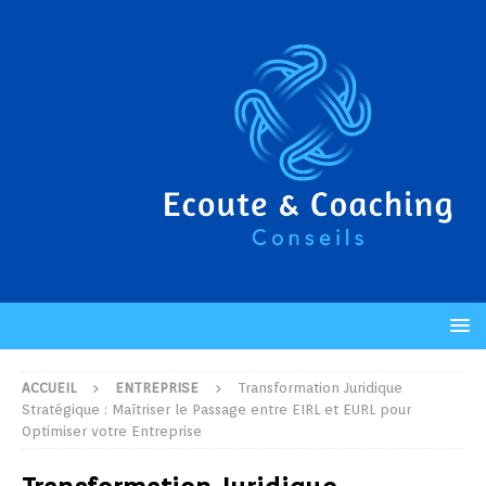
ACCUEIL
ENTREPRISE
Transformation Juridique
Stratégique : Maîtriser le Passage entre EIRL et EURL pour
Optimiser votre Entreprise