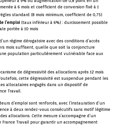
upérieur à 9% ou augmentation de 0,8 point en un
menée à 6 mois et coefficient de conversion fixé à 1
règles standard (8 mois minimum, coefficient de 0,75)
de l’emploi
(taux inférieur à 6%) : durcissement possible
ale portée à 10 mois
d’un régime dérogatoire avec des conditions d’accès
iers mois suffisent, quelle que soit la conjoncture
une population particulièrement vulnérable face aux
écanisme de dégressivité des allocations après 12 mois
Toutefois, cette dégressivité est suspendue pendant les
les allocataires engagés dans un dispositif de
nce Travail.
eurs d’emploi sont renforcés, avec l’instauration d’un
sence à deux rendez-vous consécutifs sans motif légitime
des allocations. Cette mesure s’accompagne d’un
e France Travail pour garantir un accompagnement