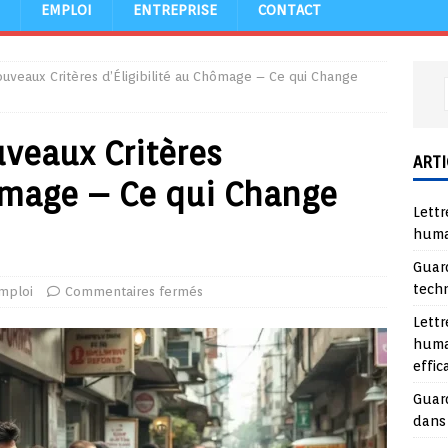
EMPLOI
ENTREPRISE
CONTACT
uveaux Critères d’Éligibilité au Chômage – Ce qui Change
veaux Critères
ARTI
hômage – Ce qui Change
Lettr
huma
Guard
tech
mploi
Commentaires fermés
Lettr
huma
effi
Guard
dans