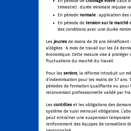
En période de
chômage élevé
(taux s
trimestre) : durée minimale requise ra
En période
normale
: application des 
En période de
tension sur le marché 
des conditions avec une durée minim
Les
jeunes
de moins de 26 ans bénéficient 
allégées : 6 mois de travail sur les 24 dern
économique. Cette mesure vise à protéger 
fluctuations du marché du travail.
Pour les
seniors
, la réforme introduit un m
d’indemnisation pour les moins de 57 ans. 
périodes de formation qualifiante ou pour 
reconversion professionnelle validé par Fra
Les
contrôles
et les obligations des demand
système de suivi mensuel obligatoire. L’ab
peut entraîner une suspension temporaire 
renforcement des équipes de conseillers d
personnalisé.