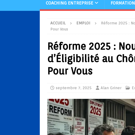
COACHING ENTREPRISE
FORMATION
ACCUEIL
EMPLOI
Réforme 2025 : No
Pour Vous
Réforme 2025 : Nou
d’Éligibilité au C
Pour Vous
septembre 7, 2025
Alan Griner
E