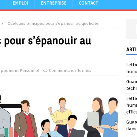
EMPLOI
ENTREPRISE
CONTACT
Quelques principes pour s’épanouir au quotidien
 pour s’épanouir au
ARTI
Lettr
oppement Personnel
Commentaires fermés
huma
Guard
tech
Lettr
huma
effi
Guard
dans