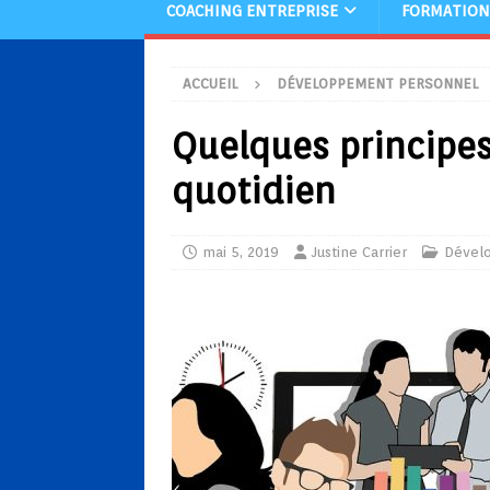
COACHING ENTREPRISE
FORMATION
ACCUEIL
DÉVELOPPEMENT PERSONNEL
Quelques principes
quotidien
mai 5, 2019
Justine Carrier
Dével