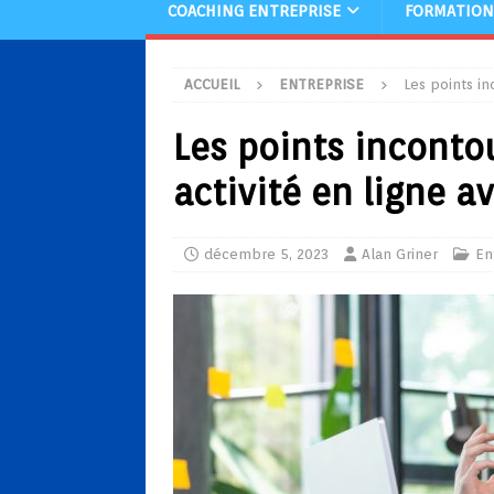
COACHING ENTREPRISE
FORMATION
ACCUEIL
ENTREPRISE
Les points in
Les points inconto
activité en ligne a
décembre 5, 2023
Alan Griner
En