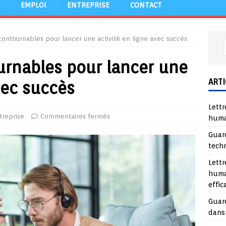
EMPLOI
ENTREPRISE
CONTACT
contournables pour lancer une activité en ligne avec succès
urnables pour lancer une
ARTI
vec succès
Lettr
treprise
Commentaires fermés
huma
Guard
tech
Lettr
huma
effi
Guard
dans