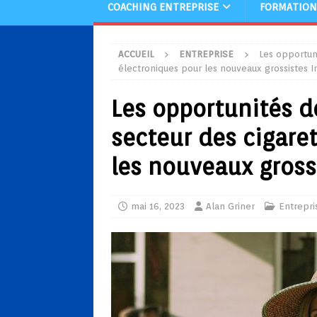
COACHING ENTREPRISE
FORMATION
ACCUEIL
ENTREPRISE
Les opportun
électroniques pour les nouveaux grossistes I
Les opportunités d
secteur des cigare
les nouveaux gross
mai 16, 2023
Alan Griner
Entrepri