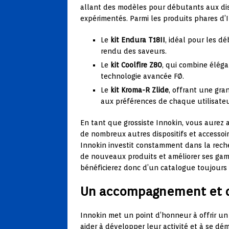
allant des modèles pour débutants aux di
expérimentés. Parmi les produits phares d’I
Le
kit Endura T18II
, idéal pour les dé
rendu des saveurs.
Le
kit Coolfire Z80
, qui combine élég
technologie avancée FØ.
Le
kit Kroma-R Zlide
, offrant une gr
aux préférences de chaque utilisateu
En tant que grossiste Innokin, vous aurez a
de nombreux autres dispositifs et accessoir
Innokin investit constamment dans la rec
de nouveaux produits et améliorer ses gamm
bénéficierez donc d’un catalogue toujours 
Un accompagnement et de
Innokin met un point d’honneur à offrir un
aider à développer leur activité et à se dé