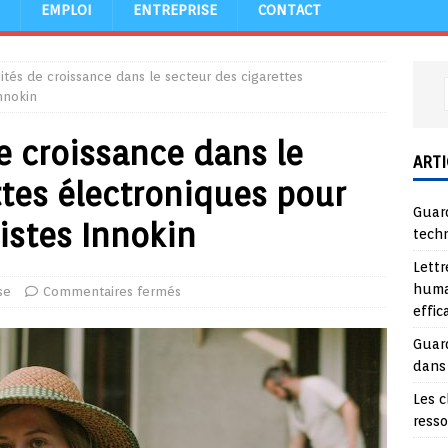
EMPLOI
ENTREPRISE
CONTACT
ités de croissance dans le secteur des cigarettes
nnokin
e croissance dans le
ARTI
ttes électroniques pour
Guard
istes Innokin
tech
Lettr
huma
se
Commentaires fermés
effi
Guard
dans
Les c
ress