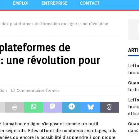
EMPLOI
ENTREPRISE
CONTACT
 des plateformes de formation en ligne : une révolution
plateformes de
ARTI
 : une révolution pour
Lettr
huma
Guard
tech
tion
Commentaires fermés
Lettr
huma
effi
Guard
e formation en ligne s’imposent comme un outil
dans
 enseignants. Elles offrent de nombreux avantages, tels
 variées ou encore la possibilité d’apprendre à son propre