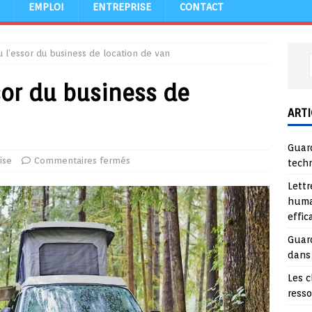
EMPLOI
ENTREPRISE
CONTACT
u l’essor du business de location de van
sor du business de
ARTI
Guard
ise
Commentaires fermés
tech
Lettr
huma
effi
Guard
dans
Les c
ress