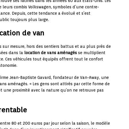
, trouve ses racines dans les années 60 aux États-Unis. Les
de leurs combis Volkswagen, symboles d’une contre-
ndance. Depuis, cette tendance a évolué et s’est
blic toujours plus large.
ocation de van
 sur mesure, hors des sentiers battus et au plus près de
isées dans la
location de vans aménagés
se multiplient
e. Ces véhicules tout équipés offrent tout le confort
utonomie.
nfirme Jean-Baptiste Gavard, fondateur de Van-Away, une
vans aménagés. « Les gens sont attirés par cette forme de
 une proximité avec la nature qu’on ne retrouve pas
rentable
ntre 80 et 200 euros par jour selon la saison, le modèle