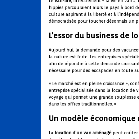
Le
van-life
, littéralement « la vie en van »
hippies parcouraient alors le pays à bord 
culture aspirant à la liberté et à l’indépe
démocratisée pour toucher désormais un pu
L’essor du business de l
Aujourd’hui, la demande pour des vacances
la nature est forte. Les entreprises spécial
afin de répondre à cette demande croissant
nécessaire pour des escapades en toute a
« Le marché est en pleine croissance », co
entreprise spécialisée dans la location de 
voyage qui permet une grande souplesse et
dans les offres traditionnelles. »
Un modèle économique 
La
location d’un van aménagé
peut coûter e