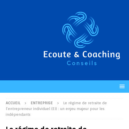
ACCUEIL
ENTREPRISE
Le régime de retraite de
l’entrepreneur individuel (EI) : un enjeu majeur pour les
indépendants