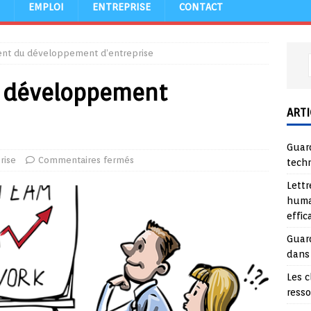
EMPLOI
ENTREPRISE
CONTACT
ent du développement d’entreprise
u développement
ARTI
Guard
rise
Commentaires fermés
tech
Lettr
huma
effi
Guard
dans
Les c
ress