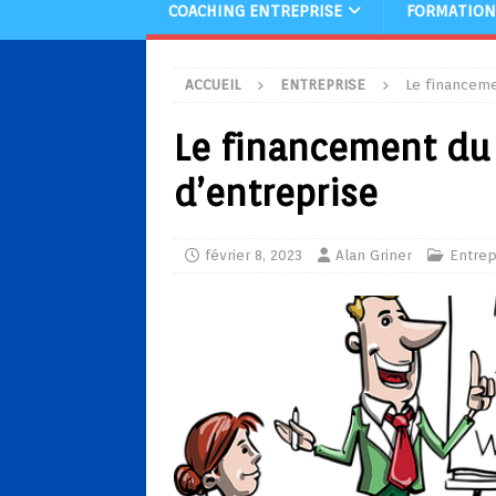
COACHING ENTREPRISE
FORMATION
ACCUEIL
ENTREPRISE
Le financem
Le financement d
d’entreprise
février 8, 2023
Alan Griner
Entrep