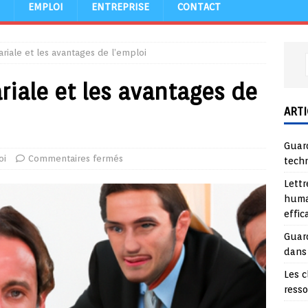
EMPLOI
ENTREPRISE
CONTACT
ariale et les avantages de l’emploi
riale et les avantages de
ARTI
Guard
oi
Commentaires fermés
tech
Lettr
huma
effi
Guard
dans
Les c
ress