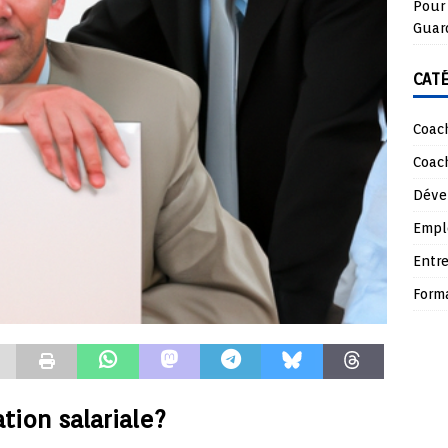
Pour 
Guar
CAT
Coach
Coach
Déve
Empl
Entre
Form
tion salariale?