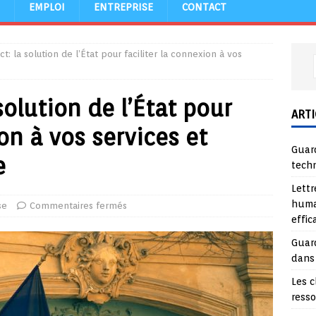
EMPLOI
ENTREPRISE
CONTACT
: la solution de l’État pour faciliter la connexion à vos
olution de l’État pour
ARTI
ion à vos services et
Guard
e
tech
Lettr
huma
se
Commentaires fermés
effi
Guard
dans
Les c
ress