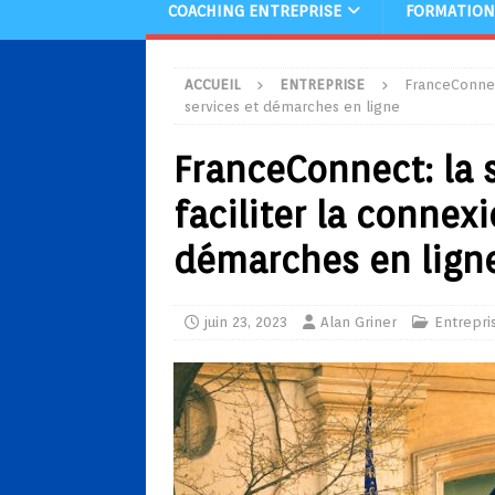
COACHING ENTREPRISE
FORMATION
ACCUEIL
ENTREPRISE
FranceConnect
services et démarches en ligne
FranceConnect: la s
faciliter la connex
démarches en lign
juin 23, 2023
Alan Griner
Entrepri