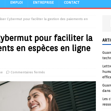
EMPLOI
ENTREPRISE
CONTACT
iser Cybermut pour faciliter la gestion des paiements en
ybermut pour faciliter la
ARTI
nts en espèces en ligne
Guard
tech
Lettr
huma
se
Commentaires fermés
effi
Guard
dans
Les c
ress