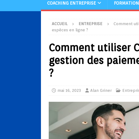
COACHING ENTREPRISE
FORMATION
ACCUEIL
ENTREPRISE
Comment util
espèces en ligne ?
Comment utiliser C
gestion des paieme
?
mai 16, 2023
Alan Griner
Entrepri