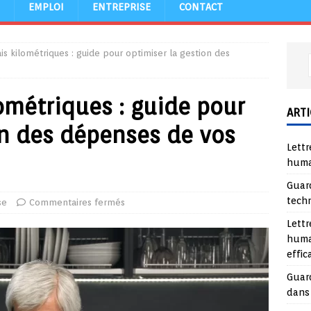
EMPLOI
ENTREPRISE
CONTACT
ais kilométriques : guide pour optimiser la gestion des
lométriques : guide pour
ARTI
on des dépenses de vos
Lettr
huma
Guard
tech
se
Commentaires fermés
Lettr
huma
effi
Guard
dans