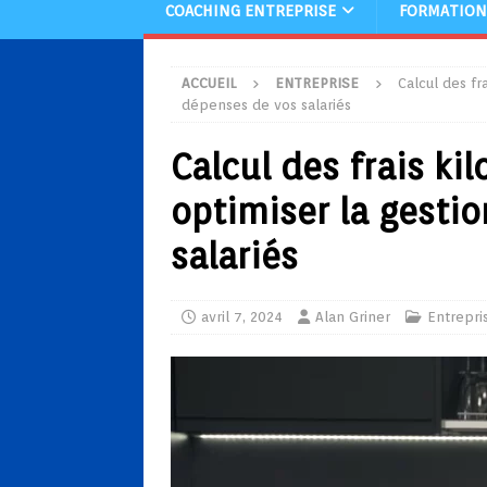
COACHING ENTREPRISE
FORMATION
ACCUEIL
ENTREPRISE
Calcul des fr
dépenses de vos salariés
Calcul des frais ki
optimiser la gesti
salariés
avril 7, 2024
Alan Griner
Entrepri